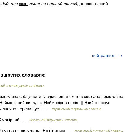
здий
,
але
зазв
.
лише
на
перший
погляд
)
;
анекдотичний
нейтралітет
в других словарях:
ий словник української мови
неможливо собі уявити; у здійснення якого важко або неможливо
еймовірний випадок. Неймовірна подія. || Який не існує
Який значно перевищує… …
Український тлумачний словник
 неймовірний …
Український тлумачний словник
) у знач. присудк. сл. Не віриться …
Український тлумачний словник