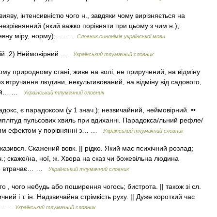
яву, інтенсивністю чого н., завдяки чому вирізняється на
незрівнянний (який важко порівняти при цьому з чим н.);
певну міру, норму);… …
Словник синонімів української мови
шній. 2) Неймовірний …
Український тлумачний словник
ому природному стані, живе на волі, не приручений, на відміну
без втручання людини, некультивований, на відміну від садового,
ений… …
Український тлумачний словник
адокс, є парадоксом (у 1 знач.); незвичайний, неймовірний. ••
плітуд пульсових хвиль при вдиханні. Парадокса/льний рефле/
ним ефектом у порівнянні з… …
Український тлумачний словник
сказився. Скажений вовк. || рідко. Який має психічний розлад;
 ч.; скаже/на, ної, ж. Хвора на сказ чи божевільна людина
гко втрачає… …
Український тлумачний словник
ого , чого небудь або поширення чогось; бистрота. || також зі сл.
ий і т. ін. Надзвичайна стрімкість руху. || Дуже короткий час
••… …
Український тлумачний словник