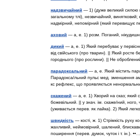
надзвичайний
— 1) (дуже великий силою ви
загальному тлі), незвичайний, винятковий; 
надмірний, непомірний (який перевищує 
аховий
— а, е. 1) розм. Поганий, нікуди
дикий
— а, е. 1) Який перебуває у первісн
від свійського (про тварин). || Який росте 
городнього (про рослини). || Не обробл
парадоксальний
— а, е. Який містить пар
Парадокса/льний пульс мед. зменшення ам
кс рефлекс, що проявляється ненормаль
скажений
— а, е. 1) Хворий на сказ; який 
божевільний. || у знач. ім. скаже/ний, ного,
(уживається перев. як лайка). 2) Який ле
швидкість
— кості, ж. 1) Стрімкість руху к
жахливий, неймовірний, шалений, блискавичн
поширення (перев. думок, чуток і т. ін.). 