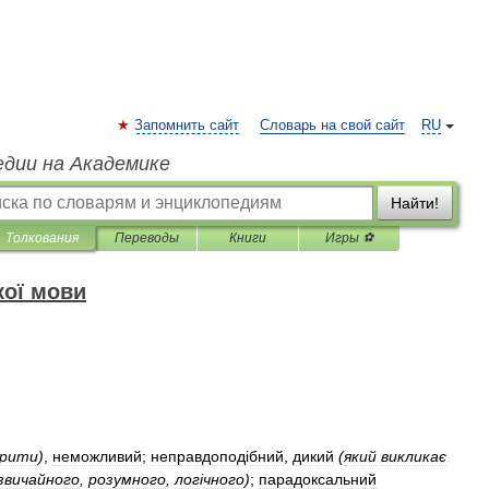
Запомнить сайт
Словарь на свой сайт
RU
едии на Академике
Найти!
Толкования
Переводы
Книги
Игры ⚽
кої мови
рити
)
,
неможливий
;
неправдопод
і
бний
,
дикий
(
який
викликає
звичайного
,
розумного
,
лог
і
чного
)
;
парадоксальний