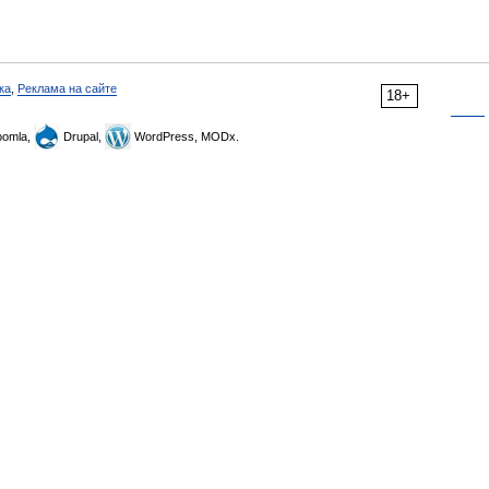
ка
,
Реклама на сайте
18+
omla,
Drupal,
WordPress, MODx.