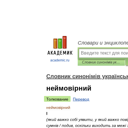
Словари и энциклоп
academic.ru
Словник синонімів української мови
Словник синонімів українсь
неймовірний
Толкование
Перевод
неймов
і
рний
I
(
який
важко
соб
і
уявити
,
у
який
важко
пов
і
сумн
і
в
/
подив
,
оск
і
льки
виходить
за
меж
і