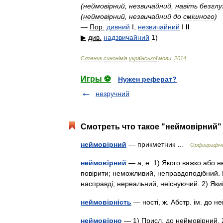
(
неймов
і
рний
,
незвичайний
,
нав
і
ть
безглу
(
неймов
і
рний
,
незвичайний
до
см
і
шного
)
—
Пор
.
дивний
I
,
незвичайний
I
II
▶
див
.
надзвичайний
1
)
Словник
синон
і
м
і
в
української
мови
.
2014
.
Игры ⚽
Нужен реферат?
незручний
Смотреть что такое "неймовірний" 
неймовірний
— прикметник …
Орфографічн
неймовірний
— а, е. 1) Якого важко або 
повірити; неможливий, неправдоподібний. Н
насправді; нереальний, неіснуючий. 2) 
неймовірність
— ності, ж. Абстр. ім. до
неймовірно
— 1) Присл. до неймовірний. 2